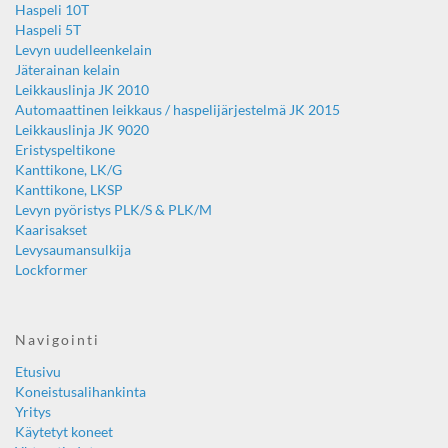
Haspeli 10T
Haspeli 5T
Levyn uudelleenkelain
Jäterainan kelain
Leikkauslinja JK 2010
Automaattinen leikkaus / haspelijärjestelmä JK 2015
Leikkauslinja JK 9020
Eristyspeltikone
Kanttikone, LK/G
Kanttikone, LKSP
Levyn pyöristys PLK/S & PLK/M
Kaarisakset
Levysaumansulkija
Lockformer
Navigointi
Etusivu
Koneistusalihankinta
Yritys
Käytetyt koneet